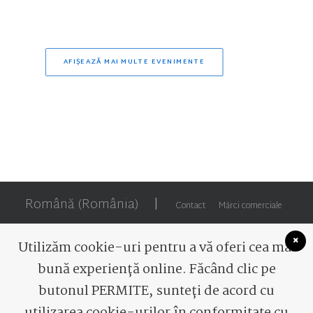
AFIȘEAZĂ MAI MULTE EVENIMENTE
Română (România)
|
Contact
Mărci comerciale
Utilizăm cookie-uri pentru a vă oferi cea mai
bună experiență online. Făcând clic pe
butonul PERMITE, sunteți de acord cu
© 2026 Romaqua Group Borsec. Toate drepturile