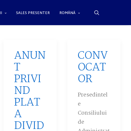
I
SALES PRESENTER
ROMÂNĂ
ANUN
CONV
T
OCAT
PRIVI
OR
ND
Presedintel
PLAT
e
A
Consiliului
DIVID
de