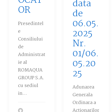
OCAT
data
OR
de
06.05.
Presedintel
2025
e
Consiliului
Nr.
de
01/06.
Administrat
05.20
ie al
ROMAQUA
25
GROUP S.A.
cu sediul
Adunarea
in…
Generala
Ordinara a
Actionarilor