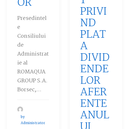
T
OR
PRIVI
Presedintel
ND
e
PLAT
Consiliului
A
de
Administrat
DIVID
ie al
ENDE
ROMAQUA
LOR
GROUP S.A.
AFER
Borsec,…
ENTE
ANUL
by
UI
Administrator