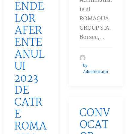
Administrat
ENDE
ie al
LOR
ROMAQUA
AFER
GROUP S.A.
Borsec,…
ENTE
ANUL
UI
by
Administrator
2023
DE
CATR
CONV
E
OCAT
ROMA