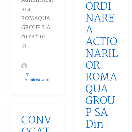
Administrat
ORDI
ie al
NARE
ROMAQUA
A
GROUP S.A.
cu sediul
ACTIO
in…
NARIL
OR
ROMA
by
Administrator
QUA
GROU
P SA
CONV
Din