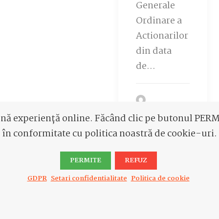
Generale
Ordinare a
Actionarilor
din data
de…
by
ună experiență online. Făcând clic pe butonul PERMI
Administrator
în conformitate cu politica noastră de cookie-uri.
PERMITE
REFUZ
GDPR
Setari confidentialitate
Politica de cookie
1
2
3
4