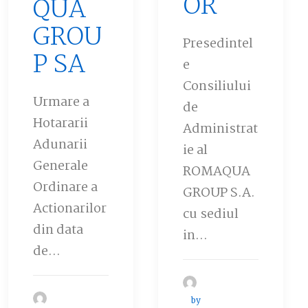
OR
QUA
GROU
Presedintel
P SA
e
Consiliului
Urmare a
de
Hotararii
Administrat
Adunarii
ie al
Generale
ROMAQUA
Ordinare a
GROUP S.A.
Actionarilor
cu sediul
din data
in…
de…
by