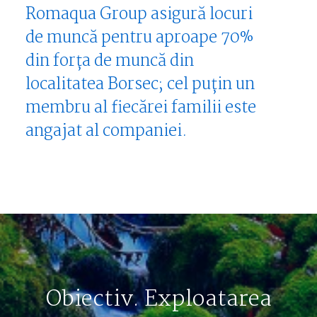
Romaqua Group asigură locuri
de muncă pentru aproape 70%
din forța de muncă din
localitatea Borsec; cel puțin un
membru al fiecărei familii este
angajat al companiei.
Obiectiv. Exploatarea