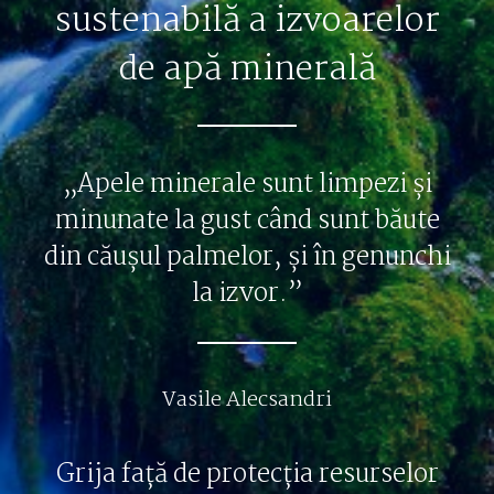
sustenabilă a izvoarelor
de apă minerală
„Apele minerale sunt limpezi și
minunate la gust când sunt băute
din căușul palmelor, și în genunchi
la izvor.”
Vasile Alecsandri
Grija față de protecția resurselor