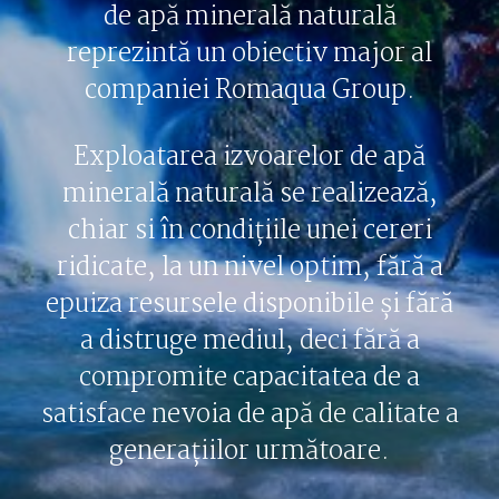
de apă minerală naturală
reprezintă un obiectiv major al
companiei Romaqua Group.
Exploatarea izvoarelor de apă
minerală naturală se realizează,
chiar si în condițiile unei cereri
ridicate, la un nivel optim, fără a
epuiza resursele disponibile și fără
a distruge mediul, deci fără a
compromite capacitatea de a
satisface nevoia de apă de calitate a
generațiilor următoare.