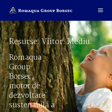
Resurse. Viitor. Mediu.
COMPANIE
BRANDURI
Romaqua
SALES PRESENTER
Group
ROMÂNĂ
Borsec,
CAUTĂ
motor de
dezvoltare
sustenabilă a