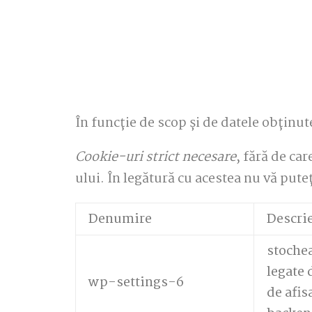
În funcție de scop și de datele obținu
Cookie-uri strict necesare
, fără de ca
ului. În legătură cu acestea nu vă puteț
Denumire
Descri
stochea
legate
wp-settings-6
de afis