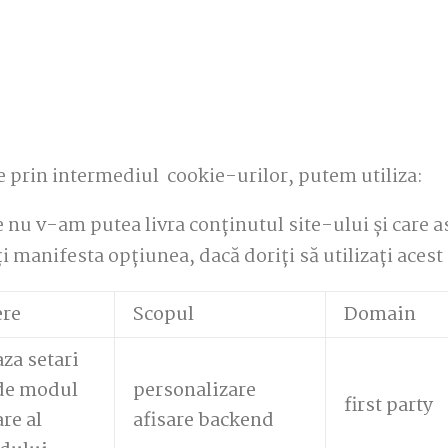
te prin intermediul cookie-urilor, putem utiliza:
re nu v-am putea livra conținutul site-ului și care a
i manifesta opțiunea, dacă doriți să utilizați acest 
ere
Scopul
Domain
za setari
 de modul
personalizare
first party
are al
afisare backend