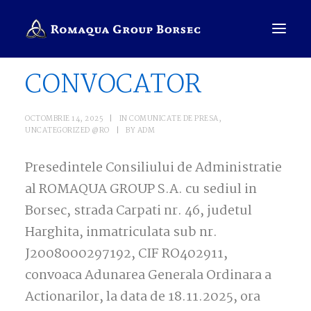
CONVOCATOR
COMPANIE
OCTOMBRIE 14, 2025
|
IN
COMUNICATE DE PRESA
,
UNCATEGORIZED @RO
|
BY
ADM
BRANDURI
Presedintele Consiliului de Administratie
SALES PRESENTER
al ROMAQUA GROUP S.A. cu sediul in
ROMÂNĂ
Borsec, strada Carpati nr. 46, judetul
CAUTĂ
Harghita, inmatriculata sub nr.
J2008000297192, CIF RO402911,
convoaca Adunarea Generala Ordinara a
Actionarilor, la data de 18.11.2025, ora