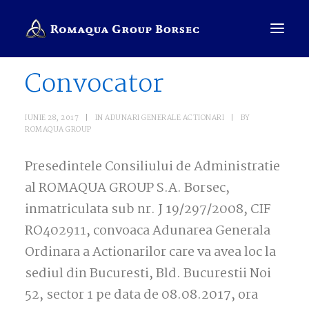
Convocator
COMPANIE
IUNIE 28, 2017
|
IN
ADUNARI GENERALE ACTIONARI
|
BY
ROMAQUA GROUP
BRANDURI
Presedintele Consiliului de Administratie
SALES PRESENTER
al ROMAQUA GROUP S.A. Borsec,
ROMÂNĂ
inmatriculata sub nr. J 19/297/2008, CIF
CAUTĂ
RO402911, convoaca Adunarea Generala
Ordinara a Actionarilor care va avea loc la
sediul din Bucuresti, Bld. Bucurestii Noi
52, sector 1 pe data de 08.08.2017, ora