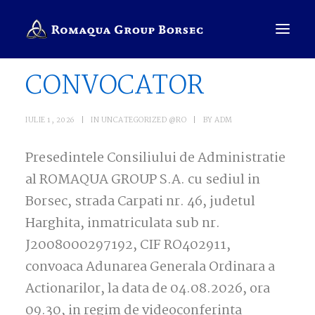
CONVOCATOR
COMPANIE
IULIE 1, 2026
|
IN
UNCATEGORIZED @RO
|
BY
ADM
BRANDURI
Presedintele Consiliului de Administratie
SALES PRESENTER
al ROMAQUA GROUP S.A. cu sediul in
ROMÂNĂ
Borsec, strada Carpati nr. 46, judetul
Harghita, inmatriculata sub nr.
CAUTĂ
J2008000297192, CIF RO402911,
convoaca Adunarea Generala Ordinara a
Actionarilor, la data de 04.08.2026, ora
09.30, in regim de videoconferinta