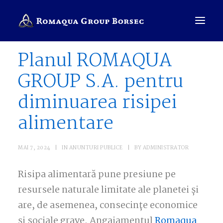
Planul ROMAQUA
GROUP S.A. pentru
COMPANIE
diminuarea risipei
BRANDURI
alimentare
SALES PRESENTER
ROMÂNĂ
MAI 7, 2024
|
IN
ANUNTURI PUBLICE
|
BY
ADMINISTRATOR
CAUTĂ
Risipa alimentară pune presiune pe
resursele naturale limitate ale planetei și
are, de asemenea, consecințe economice
și sociale grave. Angajamentul
Romaqua