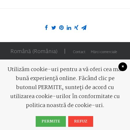
Română (România)
|
Contact
Mărci comerciale
Utilizăm cookie-uri pentru a vă oferi cea mai
bună experiență online. Făcând clic pe
butonul PERMITE, sunteți de acord cu
© 2026 Romaqua Group Borsec. Toate drepturile
utilizarea cookie-urilor în conformitate cu
rezervate
politica noastră de cookie-uri.
PERMITE
REFUZ