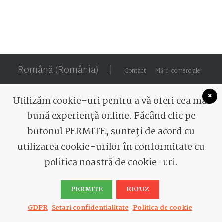
Română (România)
|
Contact
Mărci comerciale
Utilizăm cookie-uri pentru a vă oferi cea mai
bună experiență online. Făcând clic pe
butonul PERMITE, sunteți de acord cu
© 2026 Romaqua Group Borsec. Toate drepturile
utilizarea cookie-urilor în conformitate cu
rezervate
politica noastră de cookie-uri.
PERMITE
REFUZ
GDPR
Setari confidentialitate
Politica de cookie